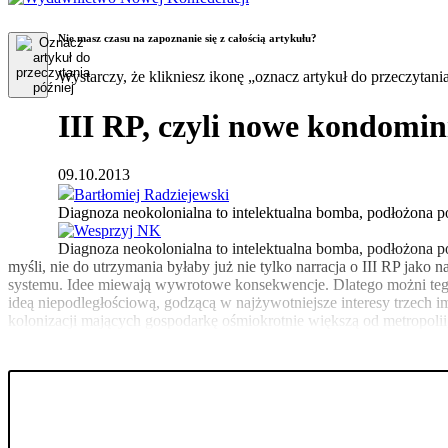
Nie masz czasu na zapoznanie się z całością artykułu?
Wystarczy, że klikniesz ikonę „oznacz artykuł do przeczytani
III RP, czyli nowe kondomi
09.10.2013
Bartłomiej Radziejewski
Diagnoza neokolonialna to intelektualna bomba, podłożona p
Diagnoza neokolonialna to intelektualna bomba, podłożona po
myśli, nie do utrzymania byłaby już nie tylko narracja o III RP ja
systemu. Idee miewają wywrotowe konsekwencje. Dlatego możni tego 
ideą niepodległościową, godzącą w najżywotniejsze interesy trzech i
kolonizacji mających gospodarkę ośmiokrotnie większą od metropolii,