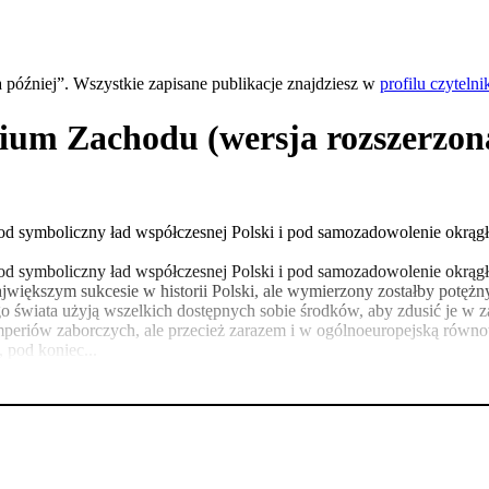
a później”. Wszystkie zapisane publikacje znajdziesz w
profilu czytelni
nium Zachodu (wersja rozszerzon
od symboliczny ład współczesnej Polski i pod samozadowolenie okrągł
d symboliczny ład współczesnej Polski i pod samozadowolenie okrągłos
ko największym sukcesie w historii Polski, ale wymierzony zostałby p
świata użyją wszelkich dostępnych sobie środków, aby zdusić je w za
mperiów zaborczych, ale przecież zarazem i w ogólnoeuropejską równowa
 pod koniec...