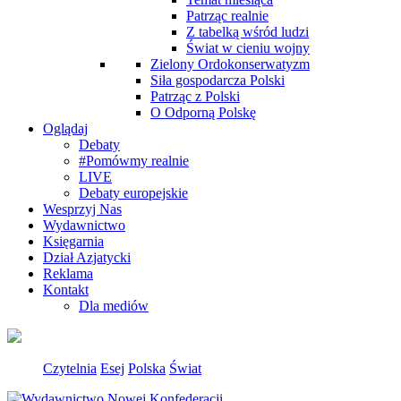
Patrząc realnie
Z tabelką wśród ludzi
Świat w cieniu wojny
Zielony Ordokonserwatyzm
Siła gospodarcza Polski
Patrząc z Polski
O Odporną Polskę
Oglądaj
Debaty
#Pomówmy realnie
LIVE
Debaty europejskie
Wesprzyj Nas
Wydawnictwo
Księgarnia
Dział Azjatycki
Reklama
Kontakt
Dla mediów
Czytelnia
Esej
Polska
Świat