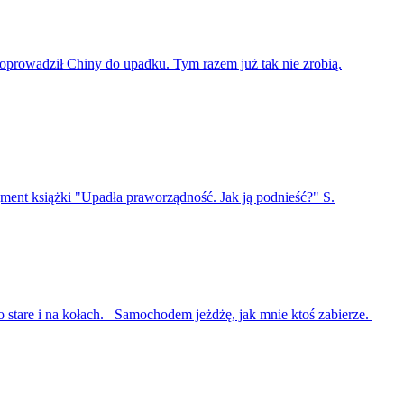
oprowadził Chiny do upadku. Tym razem już tak nie zrobią.
ent książki "Upadła praworządność. Jak ją podnieść?" S.
 stare i na kołach. Samochodem jeżdżę, jak mnie ktoś zabierze.