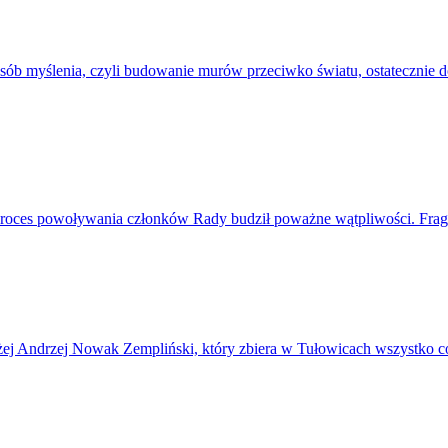
sób myślenia, czyli budowanie murów przeciwko światu, ostatecznie d
roces powoływania członków Rady budził poważne wątpliwości. Fragm
żej Andrzej Nowak Zempliński, który zbiera w Tułowicach wszystko co