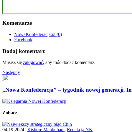
Komentarze
NowaKonfederacja.pl
(0)
Facebook
Dodaj komentarz
Musisz się
zalogować
, aby móc dodać komentarz.
Następny
„Nowa Konfederacja” – tygodnik nowej generacji. I
Zobacz
04-19-2024 |
Kishore Mahbubani
,
Redakcja NK