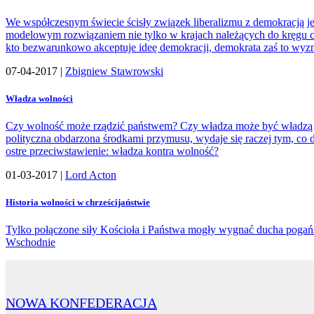
We współczesnym świecie ścisły związek liberalizmu z demokracją je
modelowym rozwiązaniem nie tylko w krajach należących do kręgu cywi
kto bezwarunkowo akceptuje ideę demokracji, demokrata zaś to wyz
07-04-2017 |
Zbigniew Stawrowski
Władza wolności
Czy wolność może rządzić państwem? Czy władza może być władzą w
polityczna obdarzona środkami przymusu, wydaje się raczej tym, co 
ostre przeciwstawienie: władza kontra wolność?
01-03-2017 |
Lord Acton
Historia wolności w chrześcijaństwie
Tylko połączone siły Kościoła i Państwa mogły wygnać ducha pogańs
Wschodnie
NOWA KONFEDERACJA