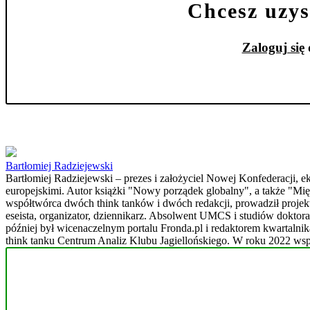
Chcesz uzys
Zaloguj się
Bartłomiej Radziejewski
Bartłomiej Radziejewski – prezes i założyciel Nowej Konfederacji,
europejskimi. Autor książki "Nowy porządek globalny", a także "Mię
współtwórca dwóch think tanków i dwóch redakcji, prowadził projekty
eseista, organizator, dziennikarz. Absolwent UMCS i studiów dokt
później był wicenaczelnym portalu Fronda.pl i redaktorem kwartalni
think tanku Centrum Analiz Klubu Jagiellońskiego. W roku 2022 ws