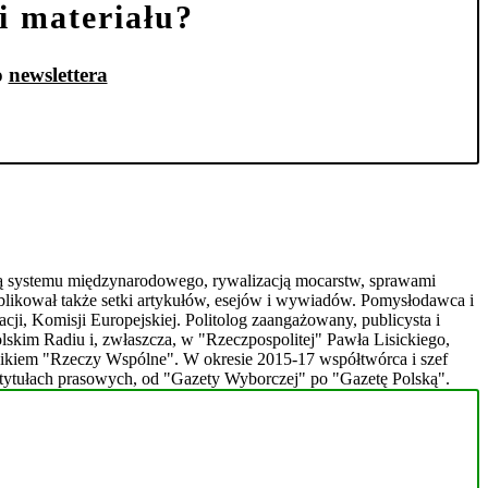
i materiału?
o
newslettera
urą systemu międzynarodowego, rywalizacją mocarstw, sprawami
ublikował także setki artykułów, esejów i wywiadów. Pomysłodawca i
ji, Komisji Europejskiej. Politolog zaangażowany, publicysta i
kim Radiu i, zwłaszcza, w "Rzeczpospolitej" Pawła Lisickiego,
lnikiem "Rzeczy Wspólne". W okresie 2015-17 współtwórca i szef
tytułach prasowych, od "Gazety Wyborczej" po "Gazetę Polską".