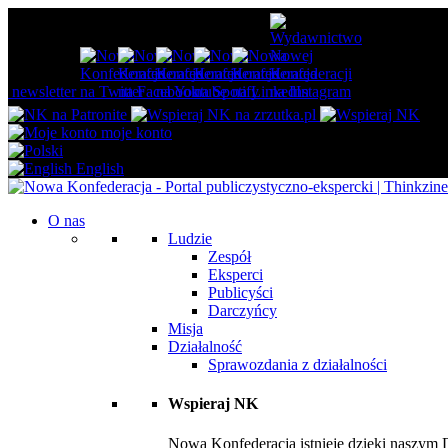
newsletter
moje konto
English
O nas
Ludzie
Zespół
Eksperci
Publicyści
Darczyńcy
Misja
Działalność
Sprawozdania z działalności
Wspieraj NK
Nowa Konfederacja istnieje dzięki naszym 