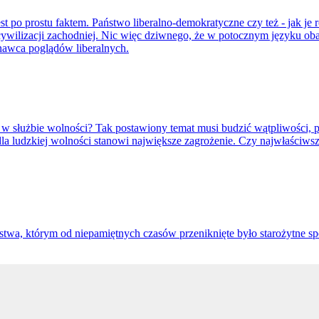
st po prostu faktem. Państwo liberalno-demokratyczne czy też - jak j
lizacji zachodniej. Nic więc dziwnego, że w potocznym języku oba poj
nawca poglądów liberalnych.
 służbie wolności? Tak postawiony temat musi budzić wątpliwości,
dla ludzkiej wolności stanowi największe zagrożenie. Czy najwłaściw
twa, którym od niepamiętnych czasów przeniknięte było starożytne sp