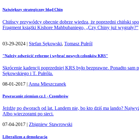
Największy strategiczny błąd Chin
Chińscy przywódcy obecnie dobrze wiedzą, że poprzedni chiński spo
Fragment książki Kishore Mahbubaniego, „Czy Chiny już wygrały?”
03-29-2024 |
Stefan Sękowski
,
Tomasz Pułról
"Należy odwrócić reformę i wybrać nowych członków KRS"
Skrócenie kadencji poprzedniej KRS było bezprawne. Ponadto sam p
Sękowskiego i T. Pułróla.
08-01-2017 |
Anna Mieszczanek
Powracanie ziemian cz.1 - Czombrów
Jeżdżę po dworach od lat. Landem nie, bo kto dziś ma lando? Najwy
Albo wieczorami po sieci.
07-04-2017 |
Zbigniew Stawrowski
Liberalizm a demokracja