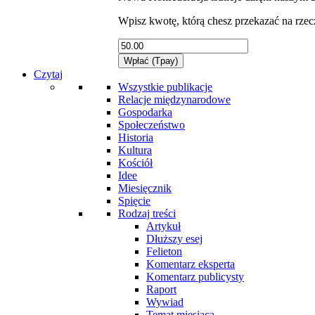
Wpisz kwotę, którą chesz przekazać na rze
Czytaj
Wszystkie publikacje
Relacje międzynarodowe
Gospodarka
Społeczeństwo
Historia
Kultura
Kościół
Idee
Miesięcznik
Spięcie
Rodzaj treści
Artykuł
Dłuższy esej
Felieton
Komentarz eksperta
Komentarz publicysty
Raport
Wywiad
Temat miesiąca