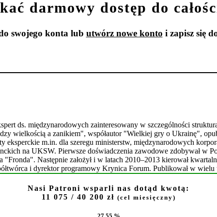
kać darmowy dostęp do całośc
do swojego konta lub
utwórz nowe konto
i zapisz się d
 ekspert ds. międzynarodowych zainteresowany w szczególności strukt
dzy wielkością a zanikiem", współautor "Wielkiej gry o Ukrainę", op
 eksperckie m.in. dla szeregu ministerstw, międzynarodowych korporac
oranckich na UKSW. Pierwsze doświadczenia zawodowe zdobywał w Pols
ka "Fronda". Następnie założył i w latach 2010–2013 kierował kwarta
półtwórca i dyrektor programowy Krynica Forum. Publikował w wielu 
Nasi Patroni wsparli nas dotąd kwotą:
11 075
/ 40 200 zł
(cel miesięczny)
27.55 %