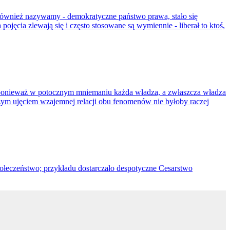
e również nazywamy - demokratyczne państwo prawa, stało się
ęcia zlewają się i często stosowane są wymiennie - liberał to ktoś,
 ponieważ w potocznym mniemaniu każda władza, a zwłaszcza władza
szym ujęciem wzajemnej relacji obu fenomenów nie byłoby raczej
ołeczeństwo; przykładu dostarczało despotyczne Cesarstwo