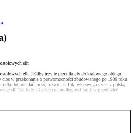
ka
a)
ostołowych elit
tołowych elit. Jeśliby tezy te przeniknęły do krajowego obiegu
otężny cios w przekonanie o prawomocności zbudowanego po 1989 roku
rodku lub nie dać im się rozwinąć. Tak było swego czasu z polską
gę sił. Tak było też z ideą niepodległości Indii, w przeddzień